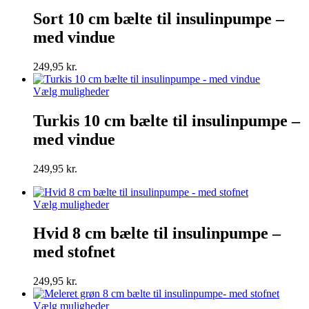
vare
har
Sort 10 cm bælte til insulinpumpe –
flere
med vindue
varianter.
Mulighederne
kan
249,95
kr.
vælges
på
Dette
Vælg muligheder
varesiden
vare
har
Turkis 10 cm bælte til insulinpumpe –
flere
med vindue
varianter.
Mulighederne
kan
249,95
kr.
vælges
på
varesiden
Dette
Vælg muligheder
vare
har
Hvid 8 cm bælte til insulinpumpe –
flere
med stofnet
varianter.
Mulighederne
kan
249,95
kr.
vælges
på
Dette
Vælg muligheder