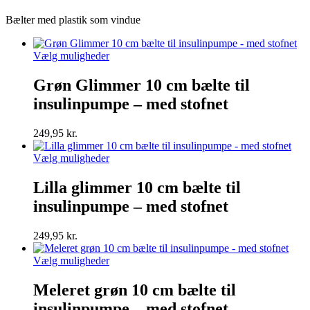
Bælter med plastik som vindue
Dette
Vælg muligheder
vare
har
Grøn Glimmer 10 cm bælte til
flere
insulinpumpe – med stofnet
varianter.
Mulighederne
kan
249,95
kr.
vælges
på
Dette
Vælg muligheder
varesiden
vare
har
Lilla glimmer 10 cm bælte til
flere
insulinpumpe – med stofnet
varianter.
Mulighederne
kan
249,95
kr.
vælges
på
Dette
Vælg muligheder
varesiden
vare
har
Meleret grøn 10 cm bælte til
flere
insulinpumpe – med stofnet
varianter.