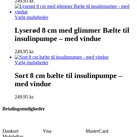
249,95
kr.
vælges
på
varesiden
Dette
Vælg muligheder
vare
har
Lyserød 8 cm med glimmer Bælte til
flere
insulinpumpe – med vindue
varianter.
Mulighederne
kan
249,95
kr.
vælges
på
Dette
Vælg muligheder
varesiden
vare
har
Sort 8 cm bælte til insulinpumpe –
flere
med vindue
varianter.
Mulighederne
kan
249,95
kr.
vælges
på
Betalingsmuligheder
varesiden
Dankort Visa MasterCard
MobilePay