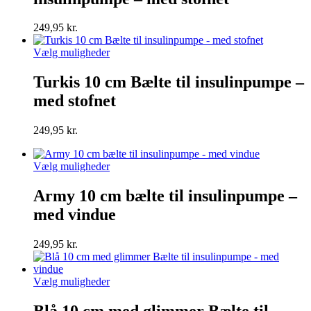
Mulighederne
kan
249,95
kr.
vælges
på
Dette
Vælg muligheder
varesiden
vare
har
Turkis 10 cm Bælte til insulinpumpe –
flere
med stofnet
varianter.
Mulighederne
kan
249,95
kr.
vælges
på
varesiden
Dette
Vælg muligheder
vare
har
Army 10 cm bælte til insulinpumpe –
flere
med vindue
varianter.
Mulighederne
kan
249,95
kr.
vælges
på
varesiden
Dette
Vælg muligheder
vare
har
Blå 10 cm med glimmer Bælte til