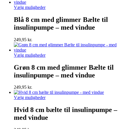
varesiden
Dette
Vælg muligheder
vare
har
Blå 8 cm med glimmer Bælte til
flere
insulinpumpe – med vindue
varianter.
Mulighederne
kan
249,95
kr.
vælges
på
varesiden
Dette
Vælg muligheder
vare
har
Grøn 8 cm med glimmer Bælte til
flere
insulinpumpe – med vindue
varianter.
Mulighederne
kan
249,95
kr.
vælges
på
Dette
Vælg muligheder
varesiden
vare
har
Hvid 8 cm bælte til insulinpumpe –
flere
med vindue
varianter.
Mulighederne
kan