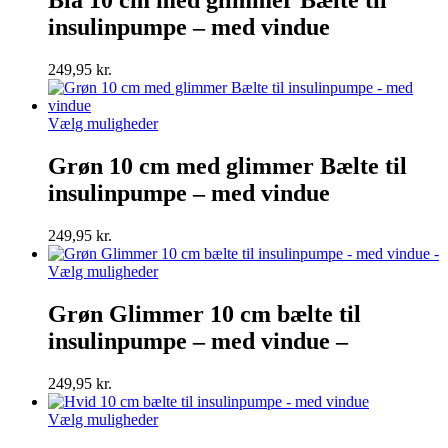
flere
insulinpumpe – med vindue
varianter.
Mulighederne
kan
249,95
kr.
vælges
på
varesiden
Dette
Vælg muligheder
vare
har
Grøn 10 cm med glimmer Bælte til
flere
insulinpumpe – med vindue
varianter.
Mulighederne
kan
249,95
kr.
vælges
på
Dette
Vælg muligheder
varesiden
vare
har
Grøn Glimmer 10 cm bælte til
flere
insulinpumpe – med vindue –
varianter.
Mulighederne
kan
249,95
kr.
vælges
på
Dette
Vælg muligheder
varesiden
vare