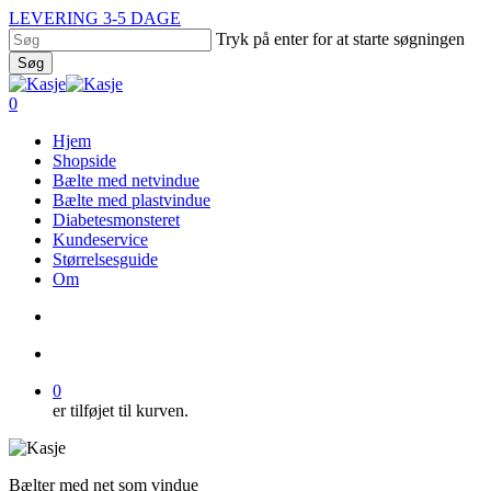
Skip
LEVERING 3-5 DAGE
to
Tryk på enter for at starte søgningen
main
Søg
content
Close
Search
search
account
0
Menu
Hjem
Shopside
Bælte med netvindue
Bælte med plastvindue
Diabetesmonsteret
Kundeservice
Størrelsesguide
Om
search
account
0
er tilføjet til kurven.
Bælter med net som vindue