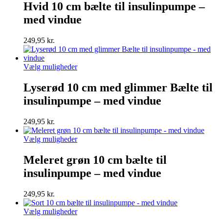
har
Hvid 10 cm bælte til insulinpumpe –
flere
med vindue
varianter.
Mulighederne
kan
249,95
kr.
vælges
på
varesiden
Dette
Vælg muligheder
vare
har
Lyserød 10 cm med glimmer Bælte til
flere
insulinpumpe – med vindue
varianter.
Mulighederne
kan
249,95
kr.
vælges
på
Dette
Vælg muligheder
varesiden
vare
har
Meleret grøn 10 cm bælte til
flere
insulinpumpe – med vindue
varianter.
Mulighederne
kan
249,95
kr.
vælges
på
Dette
Vælg muligheder
varesiden