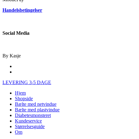
Handelsbetingelser
Social Media
By Kasje
facebook
instagram
Close
LEVERING 3-5 DAGE
Menu
Hjem
Shopside
Bælte med netvindue
Bælte med plastvindue
Diabetesmonsteret
Kundeservice
Størrelsesguide
Om