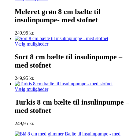
varesiden
vare
har
Meleret grøn 8 cm bælte til
flere
insulinpumpe- med stofnet
varianter.
Mulighederne
kan
249,95
kr.
vælges
på
Dette
Vælg muligheder
varesiden
vare
har
Sort 8 cm bælte til insulinpumpe –
flere
med stofnet
varianter.
Mulighederne
kan
249,95
kr.
vælges
på
Dette
Vælg muligheder
varesiden
vare
har
Turkis 8 cm bælte til insulinpumpe –
flere
med stofnet
varianter.
Mulighederne
kan
249,95
kr.
vælges
på