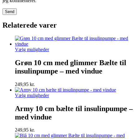
jeg kommenterer.
Relaterede varer
Dette
Vælg muligheder
vare
har
Grøn 10 cm med glimmer Bælte til
flere
insulinpumpe – med vindue
varianter.
Mulighederne
kan
249,95
kr.
vælges
på
Dette
Vælg muligheder
varesiden
vare
har
Army 10 cm bælte til insulinpumpe –
flere
med vindue
varianter.
Mulighederne
kan
249,95
kr.
vælges