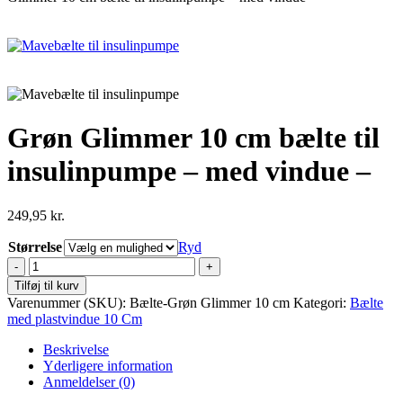
Grøn Glimmer 10 cm bælte til
insulinpumpe – med vindue –
249,95
kr.
Størrelse
Ryd
Grøn
Glimmer
Tilføj til kurv
10
Varenummer (SKU):
Bælte-Grøn Glimmer 10 cm
Kategori:
Bælte
cm
med plastvindue 10 Cm
bælte
til
Beskrivelse
insulinpumpe
Yderligere information
-
Anmeldelser (0)
med