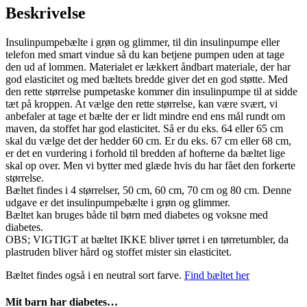
vindue
Beskrivelse
-
antal
Insulinpumpebælte i grøn og glimmer, til din insulinpumpe eller
telefon med smart vindue så du kan betjene pumpen uden at tage
den ud af lommen. Materialet er lækkert åndbart materiale, der har
god elasticitet og med bæltets bredde giver det en god støtte. Med
den rette størrelse pumpetaske kommer din insulinpumpe til at sidde
tæt på kroppen. At vælge den rette størrelse, kan være svært, vi
anbefaler at tage et bælte der er lidt mindre end ens mål rundt om
maven, da stoffet har god elasticitet. Så er du eks. 64 eller 65 cm
skal du vælge det der hedder 60 cm. Er du eks. 67 cm eller 68 cm,
er det en vurdering i forhold til bredden af hofterne da bæltet lige
skal op over. Men vi bytter med glæde hvis du har fået den forkerte
størrelse.
Bæltet findes i 4 størrelser, 50 cm, 60 cm, 70 cm og 80 cm. Denne
udgave er det insulinpumpebælte i grøn og glimmer.
Bæltet kan bruges både til børn med diabetes og voksne med
diabetes.
OBS; VIGTIGT at bæltet IKKE bliver tørret i en tørretumbler, da
plastruden bliver hård og stoffet mister sin elasticitet.
Bæltet findes også i en neutral sort farve.
Find bæltet her
Mit barn har diabetes…