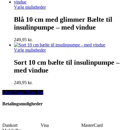
på
varesiden
Dette
Vælg muligheder
vare
har
Blå 10 cm med glimmer Bælte til
flere
insulinpumpe – med vindue
varianter.
Mulighederne
kan
249,95
kr.
vælges
på
Dette
Vælg muligheder
varesiden
vare
har
Sort 10 cm bælte til insulinpumpe –
flere
med vindue
varianter.
Mulighederne
kan
249,95
kr.
vælges
på
Share
Share
Share
Share
Pin
varesiden
Betalingsmuligheder
Dankort Visa MasterCard