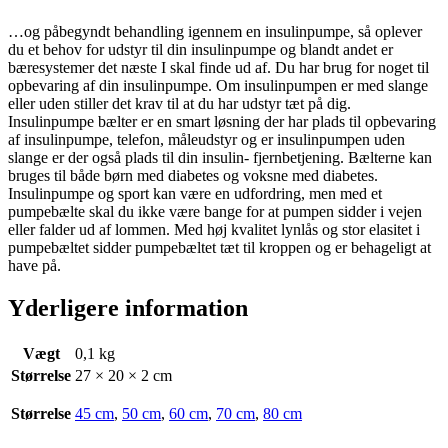
…og påbegyndt behandling igennem en insulinpumpe, så oplever
du et behov for udstyr til din insulinpumpe og blandt andet er
bæresystemer det næste I skal finde ud af. Du har brug for noget til
opbevaring af din insulinpumpe. Om insulinpumpen er med slange
eller uden stiller det krav til at du har udstyr tæt på dig.
Insulinpumpe bælter er en smart løsning der har plads til opbevaring
af insulinpumpe, telefon, måleudstyr og er insulinpumpen uden
slange er der også plads til din insulin- fjernbetjening. Bælterne kan
bruges til både børn med diabetes og voksne med diabetes.
Insulinpumpe og sport kan være en udfordring, men med et
pumpebælte skal du ikke være bange for at pumpen sidder i vejen
eller falder ud af lommen. Med høj kvalitet lynlås og stor elasitet i
pumpebæltet sidder pumpebæltet tæt til kroppen og er behageligt at
have på.
Yderligere information
Vægt
0,1 kg
Størrelse
27 × 20 × 2 cm
Størrelse
45 cm
,
50 cm
,
60 cm
,
70 cm
,
80 cm