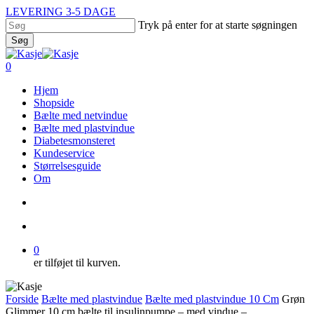
Skip
LEVERING 3-5 DAGE
to
Tryk på enter for at starte søgningen
main
Søg
content
Close
Search
search
account
0
Menu
Hjem
Shopside
Bælte med netvindue
Bælte med plastvindue
Diabetesmonsteret
Kundeservice
Størrelsesguide
Om
search
account
0
er tilføjet til kurven.
Forside
Bælte med plastvindue
Bælte med plastvindue 10 Cm
Grøn
Glimmer 10 cm bælte til insulinpumpe – med vindue –