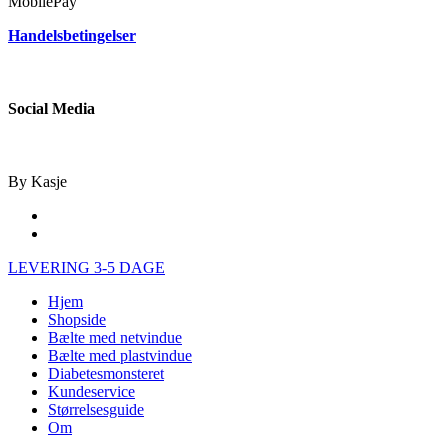
MobilePay
Handelsbetingelser
Social Media
By Kasje
facebook
instagram
Close
LEVERING 3-5 DAGE
Menu
Hjem
Shopside
Bælte med netvindue
Bælte med plastvindue
Diabetesmonsteret
Kundeservice
Størrelsesguide
Om