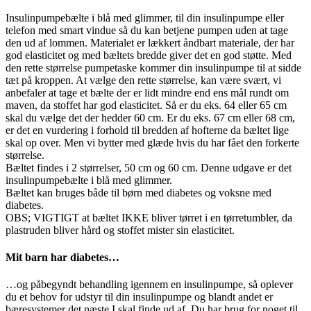
antal
Insulinpumpebælte i blå med glimmer, til din insulinpumpe eller
telefon med smart vindue så du kan betjene pumpen uden at tage
den ud af lommen. Materialet er lækkert åndbart materiale, der har
god elasticitet og med bæltets bredde giver det en god støtte. Med
den rette størrelse pumpetaske kommer din insulinpumpe til at sidde
tæt på kroppen. At vælge den rette størrelse, kan være svært, vi
anbefaler at tage et bælte der er lidt mindre end ens mål rundt om
maven, da stoffet har god elasticitet. Så er du eks. 64 eller 65 cm
skal du vælge det der hedder 60 cm. Er du eks. 67 cm eller 68 cm,
er det en vurdering i forhold til bredden af hofterne da bæltet lige
skal op over. Men vi bytter med glæde hvis du har fået den forkerte
størrelse.
Bæltet findes i 2 størrelser, 50 cm og 60 cm. Denne udgave er det
insulinpumpebælte i blå med glimmer.
Bæltet kan bruges både til børn med diabetes og voksne med
diabetes.
OBS; VIGTIGT at bæltet IKKE bliver tørret i en tørretumbler, da
plastruden bliver hård og stoffet mister sin elasticitet.
Mit barn har diabetes…
…og påbegyndt behandling igennem en insulinpumpe, så oplever
du et behov for udstyr til din insulinpumpe og blandt andet er
bæresystemer det næste I skal finde ud af. Du har brug for noget til