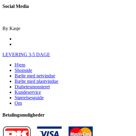
Social Media
By Kasje
facebook
instagram
Close
LEVERING 3-5 DAGE
Menu
Hjem
Shopside
Bælte med netvindue
Bælte med plastvindue
Diabetesmonsteret
Kundeservice
Størrelsesguide
Om
Betalingsmuligheder