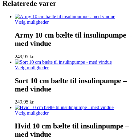
Relaterede varer
Dette
Vælg muligheder
vare
har
Army 10 cm bælte til insulinpumpe –
flere
med vindue
varianter.
Mulighederne
kan
249,95
kr.
vælges
på
Dette
Vælg muligheder
varesiden
vare
har
Sort 10 cm bælte til insulinpumpe –
flere
med vindue
varianter.
Mulighederne
kan
249,95
kr.
vælges
på
Dette
Vælg muligheder
varesiden
vare
har
Hvid 10 cm bælte til insulinpumpe –
flere
med vindue
varianter.