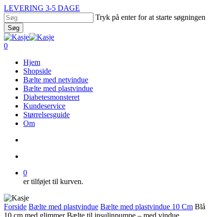
Skip
LEVERING 3-5 DAGE
to
Tryk på enter for at starte søgningen
main
Søg
content
Close
Search
search
account
0
Menu
Hjem
Shopside
Bælte med netvindue
Bælte med plastvindue
Diabetesmonsteret
Kundeservice
Størrelsesguide
Om
search
account
0
er tilføjet til kurven.
Forside
Bælte med plastvindue
Bælte med plastvindue 10 Cm
Blå
10 cm med glimmer Bælte til insulinpumpe – med vindue