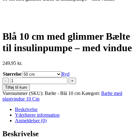
Blå 10 cm med glimmer Bælte
til insulinpumpe – med vindue
249,95
kr.
Størrelse
Ryd
Blå
10
Tilføj til kurv
cm
Varenummer (SKU):
Bælte - Blå 10 cm
Kategori:
Bælte med
med
plastvindue 10 Cm
glimmer
Bælte
Beskrivelse
til
Yderligere information
insulinpumpe
Anmeldelser (0)
-
med
Beskrivelse
vindue