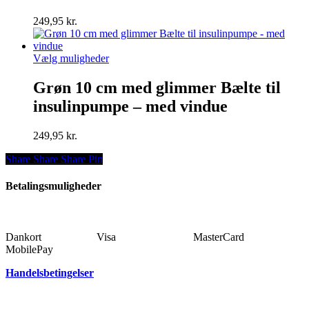
Mulighederne
kan
249,95
kr.
vælges
på
varesiden
Dette
Vælg muligheder
vare
har
Grøn 10 cm med glimmer Bælte til
flere
insulinpumpe – med vindue
varianter.
Mulighederne
kan
249,95
kr.
vælges
på
Share
Share
Share
Share
Pin
varesiden
Betalingsmuligheder
Dankort Visa MasterCard
MobilePay
Handelsbetingelser