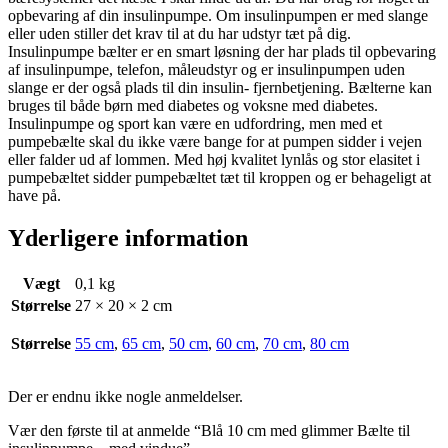
opbevaring af din insulinpumpe. Om insulinpumpen er med slange
eller uden stiller det krav til at du har udstyr tæt på dig.
Insulinpumpe bælter er en smart løsning der har plads til opbevaring
af insulinpumpe, telefon, måleudstyr og er insulinpumpen uden
slange er der også plads til din insulin- fjernbetjening. Bælterne kan
bruges til både børn med diabetes og voksne med diabetes.
Insulinpumpe og sport kan være en udfordring, men med et
pumpebælte skal du ikke være bange for at pumpen sidder i vejen
eller falder ud af lommen. Med høj kvalitet lynlås og stor elasitet i
pumpebæltet sidder pumpebæltet tæt til kroppen og er behageligt at
have på.
Yderligere information
Vægt
0,1 kg
Størrelse
27 × 20 × 2 cm
Størrelse
55 cm
,
65 cm
,
50 cm
,
60 cm
,
70 cm
,
80 cm
Der er endnu ikke nogle anmeldelser.
Vær den første til at anmelde “Blå 10 cm med glimmer Bælte til