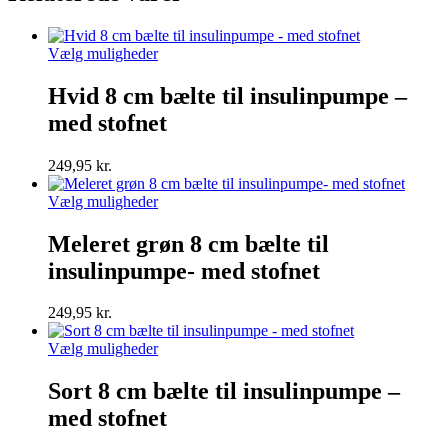
Dette
Vælg muligheder
vare
har
Hvid 8 cm bælte til insulinpumpe –
flere
med stofnet
varianter.
Mulighederne
kan
249,95
kr.
vælges
på
Dette
Vælg muligheder
varesiden
vare
har
Meleret grøn 8 cm bælte til
flere
insulinpumpe- med stofnet
varianter.
Mulighederne
kan
249,95
kr.
vælges
på
Dette
Vælg muligheder
varesiden
vare
har
Sort 8 cm bælte til insulinpumpe –
flere
med stofnet
varianter.
Mulighederne