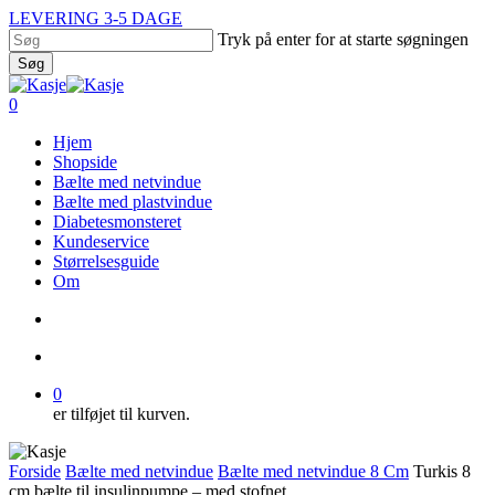
Skip
LEVERING 3-5 DAGE
to
Tryk på enter for at starte søgningen
main
Søg
content
Close
Search
search
account
0
Menu
Hjem
Shopside
Bælte med netvindue
Bælte med plastvindue
Diabetesmonsteret
Kundeservice
Størrelsesguide
Om
search
account
0
er tilføjet til kurven.
Forside
Bælte med netvindue
Bælte med netvindue 8 Cm
Turkis 8
cm bælte til insulinpumpe – med stofnet