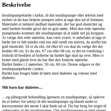
antal
Beskrivelse
Insulinpumpebælte i turkis, til din insulinpumpe eller telefon med
stofnet så du kan betjene pumpen uden at tage den ud af lommen.
Materialet er lækkert åndbart materiale, der har god elasticitet og
med bæltets bredde giver det en god støtte. Med den rette størrelse
pumpetaske kommer din insulinpumpe til at sidde tæt på kroppen.
At vælge den rette størrelse, kan være svært, vi anbefaler at tage et
bælte der er lidt mindre end ens mål rundt om maven, da stoffet har
god elasticitet. Så er du eks. 64 eller 65 cm skal du vælge det der
hedder 60 cm. Er du eks. 67 cm eller 68 cm, er det en vurdering i
forhold til bredden af hofterne da bæltet lige skal op over. Men vi
bytter med glæde hvis du har fået den forkerte størrelse.
Bæltet findes i 2 størrelser, 50 cm, 60 cm. Denne udgave er det
insulinpumpebælte i turkis.
Bæltet kan bruges både til børn med diabetes og voksne med
diabetes.
Mit barn har diabetes…
…og påbegyndt behandling igennem en insulinpumpe, så oplever
du et behov for udstyr til din insulinpumpe og blandt andet er
bæresystemer det næste I skal finde ud af. Du har brug for noget til
opbevaring af din insulinpumpe. Om insulinpumpen er med slange