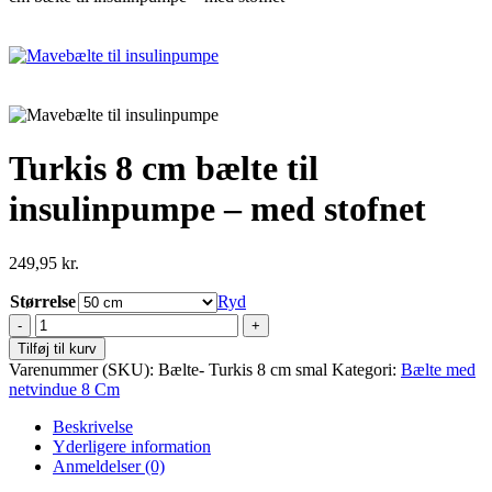
Turkis 8 cm bælte til
insulinpumpe – med stofnet
249,95
kr.
Størrelse
Ryd
Turkis
8
Tilføj til kurv
cm
Varenummer (SKU):
Bælte- Turkis 8 cm smal
Kategori:
Bælte med
bælte
netvindue 8 Cm
til
insulinpumpe
Beskrivelse
-
Yderligere information
med
Anmeldelser (0)
stofnet