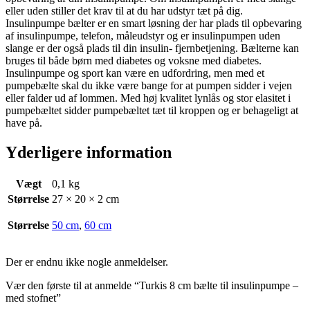
eller uden stiller det krav til at du har udstyr tæt på dig.
Insulinpumpe bælter er en smart løsning der har plads til opbevaring
af insulinpumpe, telefon, måleudstyr og er insulinpumpen uden
slange er der også plads til din insulin- fjernbetjening. Bælterne kan
bruges til både børn med diabetes og voksne med diabetes.
Insulinpumpe og sport kan være en udfordring, men med et
pumpebælte skal du ikke være bange for at pumpen sidder i vejen
eller falder ud af lommen. Med høj kvalitet lynlås og stor elasitet i
pumpebæltet sidder pumpebæltet tæt til kroppen og er behageligt at
have på.
Yderligere information
Vægt
0,1 kg
Størrelse
27 × 20 × 2 cm
Størrelse
50 cm
,
60 cm
Der er endnu ikke nogle anmeldelser.
Vær den første til at anmelde “Turkis 8 cm bælte til insulinpumpe –
med stofnet”