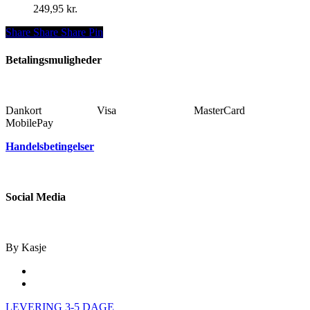
kan
249,95
kr.
vælges
på
Share
Share
Share
Share
Pin
varesiden
Betalingsmuligheder
Dankort Visa MasterCard
MobilePay
Handelsbetingelser
Social Media
By Kasje
facebook
instagram
Close
LEVERING 3-5 DAGE